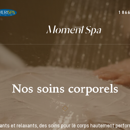
1 86
Nos soins corporels
sants et relaxants, des soins pour le corps hautement perfo