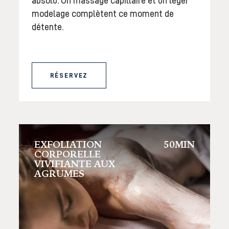
absolu. Un massage capillaire et un léger
modelage complètent ce moment de
détente.
RÉSERVEZ
EXFOLIATION
50MIN
CORPORELLE
VIVIFIANTE AUX
AGRUMES