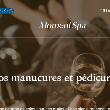
1 86
os manucures et pédicur
ne gamme de soins pour des mains et des pieds impeccable