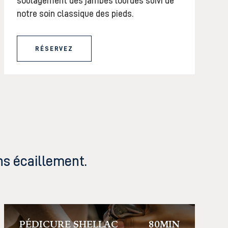
soulagement des jambes lourdes suivi de
notre soin classique des pieds.
RÉSERVEZ
ns écaillement.
PÉDICURE SHELLAC
80MIN