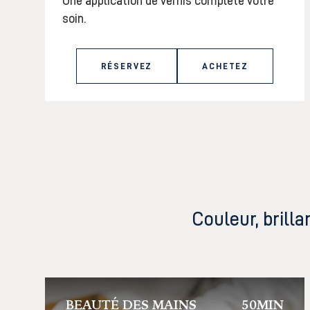
Une application de vernis complète votre
soin.
RÉSERVEZ
ACHETEZ
Couleur, brill
BEAUTÉ DES MAINS
50MIN