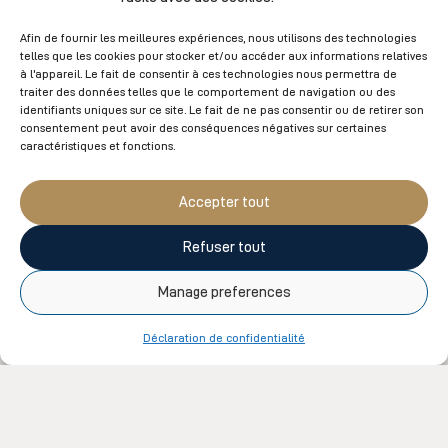
À moins de dispositions à l’effet contraire sur le site,
Afin de fournir les meilleures expériences, nous utilisons des technologies
les frais de livraison sont assumés en totalité par
telles que les cookies pour stocker et/ou accéder aux informations relatives
à l'appareil. Le fait de consentir à ces technologies nous permettra de
l’acheteur. Si des frais de douanes sont applicables lors
traiter des données telles que le comportement de navigation ou des
des livraisons en dehors du Canada, ils seront assumés
identifiants uniques sur ce site. Le fait de ne pas consentir ou de retirer son
consentement peut avoir des conséquences négatives sur certaines
en totalité par l’acheteur. Sous réserve de la
caractéristiques et fonctions.
disponibilité des produits, une commande sera préparée
pour la livraison en moins de 5 jours ouvrables. Amerispa
Accepter tout
ne peut être tenu responsable de délais de livraison
reliés au fournisseur de livraison. Aucune livraison de
Refuser tout
produit ne sera effectuée dans un casier postal.
Manage preferences
7. CERTIFICATS-CADEAUX ET CARTES-CADEAUX
Les certificats-cadeaux et cartes-cadeaux sont non
Déclaration de confidentialité
remboursables et ne peuvent être utilisés pour l’achat
d’un autre certificat-cadeau ou d’une autre carte-
cadeau.
Les certificats-cadeaux et cartes-cadeaux à valeur