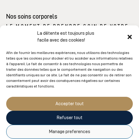
Nos soins corporels
LE MOMENT DE PRENDRE SOIN DE VOTRE
CORPS.
La détente est toujours plus
facile avec des cookies!
Afin de fournir les meilleures expériences, nous utilisons des technologies
telles que les cookies pour stocker et/ou accéder aux informations relatives
Nous proposons
des soins pour le corps hautement
à l'appareil. Le fait de consentir à ces technologies nous permettra de
performants pour une peau hydratée et régénérée.
traiter des données telles que le comportement de navigation ou des
L’exfoliation corporelle est une excellente façon
identifiants uniques sur ce site. Le fait de ne pas consentir ou de retirer son
consentement peut avoir des conséquences négatives sur certaines
d’éliminer les cellules mortes et d’oxygéner la peau
caractéristiques et fonctions.
tandis que les enveloppements hydratent et
nourrissent la peau pour retrouver douceur et
Accepter tout
luminosité. Tous nos enveloppements corporels
comportent une séance de massage capillaire pour une
Refuser tout
détente maximale.
Manage preferences