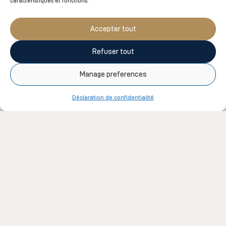
caractéristiques et fonctions.
Le temps de vous inscrire pour ne rien
manquer
Accepter tout
S’INSCRIRE
Refuser tout
Inscrivez-vous à nos communications
Manage preferences
électroniques pour être les premiers à être
informés de nos promotions, nos concours, nos
Déclaration de confidentialité
articles de blogue, nos événements ou encore sur
les conseils de nos experts.
Suivez-nous sur
Facebook
et sur
Instagram
et
partagez vos photos de détente en nous
identifiant sur vos publications.