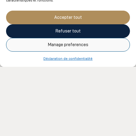
caractéristiques et fonctions.
Le temps de vous inscrire pour ne rien
manquer
Accepter tout
S’INSCRIRE
Refuser tout
Inscrivez-vous à nos communications
Manage preferences
électroniques pour être les premiers à être
informés de nos promotions, nos concours, nos
Déclaration de confidentialité
articles de blogue, nos événements ou encore sur
les conseils de nos experts.
Suivez-nous sur
Facebook
et sur
Instagram
et
partagez vos photos de détente en nous
identifiant sur vos publications.