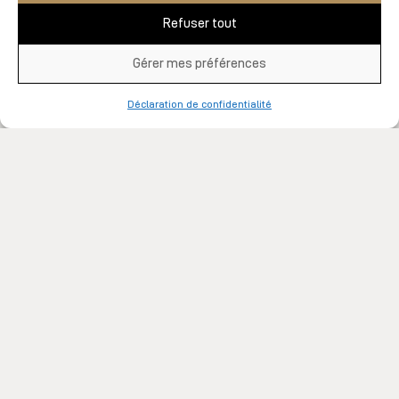
PÉDICURE SHELLAC
80MIN
Refuser tout
Gérer mes préférences
Déclaration de confidentialité
137 $
Réduction des callosités, soin des ongles et,
pour une détente absolue, un massage des
pieds et de l'avant-jambe. Une application de
vernis Shellac complète votre soin.