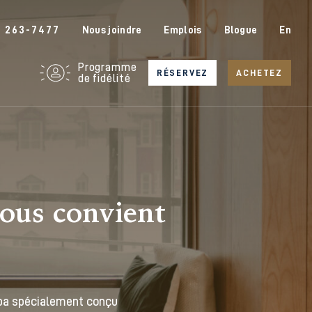
6 263-7477
Nous joindre
Emplois
Blogue
En
Programme
RÉSERVEZ
ACHETEZ
de fidélité
vous convient
 spa spécialement conçu